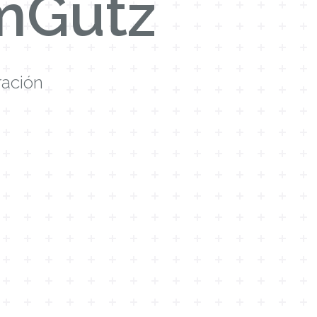
mGutz
ración