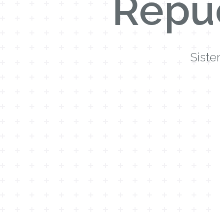
Repu
Siste